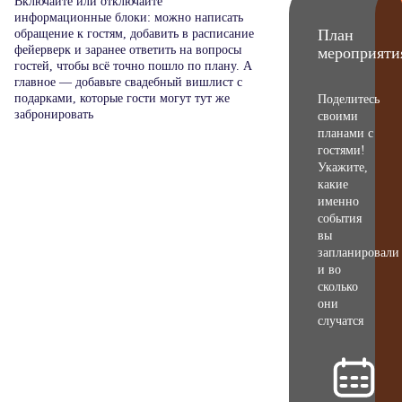
Включайте или отключайте
информационные блоки: можно написать
План
обращение к гостям, добавить в расписание
фейерверк и заранее ответить на вопросы
мероприяти
гостей, чтобы всё точно пошло по плану. А
главное — добавьте свадебный вишлист с
подарками, которые гости могут тут же
Поделитесь
забронировать
своими
планами с
гостями!
Укажите,
какие
именно
события
вы
запланировали
и во
сколько
они
случатся